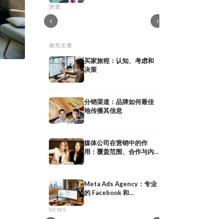
艺术总监：在广告公司和制作中的职责与
媒体计划：媒体规划中
浏览
角色
和预算分配
‹
›
相关文章
买家旅程：认知、考虑和
决策
分销渠道：品牌如何最佳
地传播其信息
媒体公司在营销中的作
用：覆盖范围、合作与内
容分发
Meta Ads Agency：专业
网红公关：通过
的 Facebook 和
共享媒体：定义、意义及在
作获得媒体曝光
Instagram 广告
共享媒体：定义、意义及在 PESO 模型中
网红公关：通过与意见
NEWS
的策略
曝光