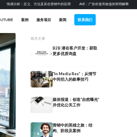
感分析：定义、方法及其在营销中的应用
AVE：广告价值等效值的简明解释
提升B2
OUTUBE
案例
服务项目
新闻
联系我们
相关文章
B2B 潜在客户开发：获取
更多优质询盘
“In Media Res”：从情节
中间切入的叙事技巧
媒体报道：创造“自然曝光”
并优化公关工作
营销中的英雄之旅：结
艺术总监：在广告公司和制作
媒体计划：媒体
构、阶段及案例
中的职责与角色
定、渠道选择和