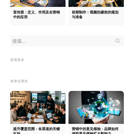
宣传册：定义、作用及在营销
前期制作：视频拍摄前的规划
中的应用
与准备
后期制作：视频拍摄后的流程与
艺术总监：在广告公司和制作中
制片
任务
后期制作：视频拍摄后的流
的职责与角色
艺术总监：在广告
任
制
发现更多
程与任务
公司和制作中的职责与角色
责任
读者也喜欢
提升覆盖范围：各渠道的关键
营销中的意见领袖：品牌如何
杠杆
借助意见领袖扩大影响力