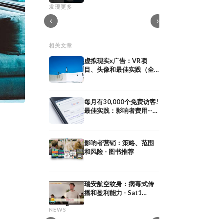
例
亚马逊音乐纪录片。现
发现更多
元空间中的品牌：最佳实践案例
渠道营销
‹
›
相关文章
虚拟现实x广告：VR项
目、头像和最佳实践（全
球排名第一
每月有30,000个免费访客!
最佳实践：影响者费用--小
软件，大SEO
影响者营销：策略、范围
和风险 - 图书推荐
瑞安航空纹身：病毒式传
网红公关：通过
播和盈利能力 - Sat1
共享媒体：定义、意义及在
作获得媒体曝光
Frühstücksfernsehen
共享媒体：定义、意义及在 PESO 模型中
网红公关：通过与意见
NEWS
的策略
曝光