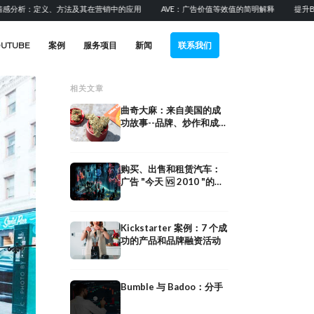
定义、方法及其在营销中的应用
AVE：广告价值等效值的简明解释
提升B2B销售
OUTUBE
案例
服务项目
新闻
联系我们
相关文章
曲奇大麻：来自美国的成
功故事--品牌、炒作和成功
秘诀
购买、出售和租赁汽车：
广告 "今天 🆚 2010 "的比
较
Kickstarter 案例：7 个成
功的产品和品牌融资活动
Bumble 与 Badoo：分手
亚马逊音乐纪录
元空间中的品牌：最佳实践案
线！！！。多渠