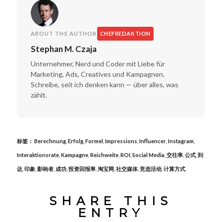
ABOUT THE AUTHOR
CHEFREDAKTION
Stephan M. Czaja
Unternehmer, Nerd und Coder mit Liebe für
Marketing, Ads, Creatives und Kampagnen.
Schreibe, seit ich denken kann — über alles, was
zählt.
标签：
Berechnung
,
Erfolg
,
Formel
,
Impressions
,
Influencer
,
Instagram
,
Interaktionsrate
,
Kampagne
,
Reichweite
,
ROI
,
Social Media
,
交往率
,
公式
,
到
达
,
印象
,
影响者
,
成功
,
投资回报率
,
淘宝网
,
社交媒体
,
竞选活动
,
计算方式
SHARE THIS
ENTRY