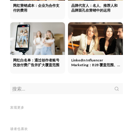
网红营销成本：企业为合作支
品牌代言人：名人、推荐人和
付的费用
品牌面孔在营销中的运用
网红白名单：通过创作者账号
LinkedIn Influencer
投放付费广告并扩大覆盖范围
Marketing：B2B 覆盖范围、
算法和创作者格式
网红植入营销：在内容中植入产
品、生成用户生成内容（UGC）
并扩大影响力——无需预算
网红
纳米网红营销：小众创作者、真
创作
植入营销：在内容中植入产品、
实的社区和高的参与度
纳米网红
牌当
生成用户生成内容（UGC）并扩
营销：小众创作者、真实的社区
济：
发现更多
大影响力——无需预算
和高的参与度
要了
读者也喜欢