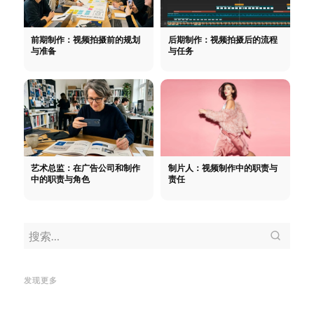
前期制作：视频拍摄前的规划
后期制作：视频拍摄后的流程
与准备
与任务
艺术总监：在广告公司和制作
制片人：视频制作中的职责与
中的职责与角色
责任
导演：在视频制作中的职责与角
制作公司：职责、服务及遴选标
CR
色
导演：在视频制作中的职责与
准
制作公司：职责、服务及遴选
什么
发现更多
角色
标准
带来