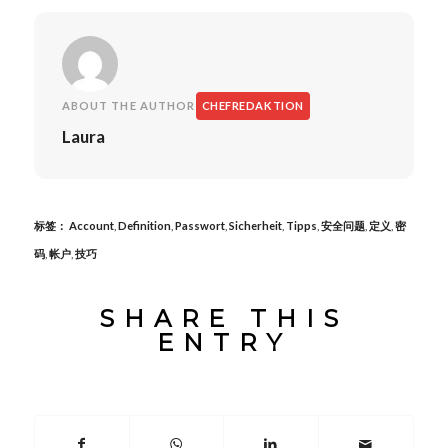
ABOUT THE AUTHOR
CHEFREDAKTION
Laura
标签：
Account
,
Definition
,
Passwort
,
Sicherheit
,
Tipps
,
安全问题
,
定义
,
密
码
,
帐户
,
技巧
SHARE THIS
ENTRY