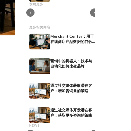
势与策略
双十一：全球最大的购
发现更多
零售：现代零售业的定义、趋势与策略
能从中汲取哪些经验
‹
›
更多相关内容
Merchant Center：用于
在线商店产品数据的谷歌
账户
营销中的机器人：技术与
自动化如何改变品牌
通过社交媒体获取潜在客
户：增加咨询量的策略
，
通过社交媒体开发潜在客
网红公关：通过
户：获取更多咨询的策略
共享媒体：定义、意义及在
作获得媒体曝光
共享媒体：定义、意义及在 PESO 模型中
网红公关：通过与意见
NEWS
的策略
曝光