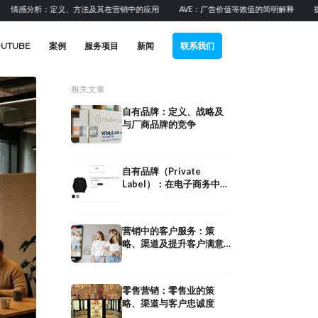
分析：定义、方法及其在营销中的应用
AVE：广告价值等效值的简明解释
提升B2
OUTUBE
案例
服务项目
新闻
联系我们
相关文章
自有品牌：定义、战略及
与厂商品牌的竞争
自有品牌（Private
Label）：在电子商务中的
构建、优势与策略
营销中的客户服务：策
略、渠道及提升客户满意
度
双十一：全球最
零售营销：零售业的策
事，以及品牌能
略、渠道与客户忠诚度
零售：现代零售业的定义、趋
经验