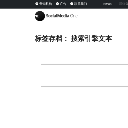
共享媒体：定义、意义及在 PESO 模型中的策略
营销机构
广告
联系我们
网红公关：通
News
|
标签存档：
搜索引擎文本