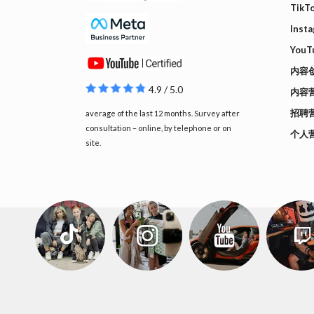
Tik
Inst
YouT
内容
4.9 / 5.0
内容
招聘
average of the last 12 months. Survey after
consultation – online, by telephone or on
个人
site.