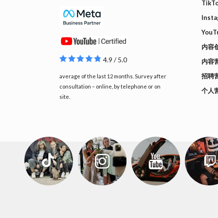
Tik
Inst
YouT
内容
4.9 / 5.0
内容
招聘
average of the last 12 months. Survey after
consultation – online, by telephone or on
个人
site.