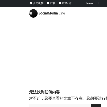
提升B2B销售：潜在客户、领英与销售策略
营销机构
广告
提升覆盖范围：各渠道的关键杠杆
联系我们
News
|
无法找到任何内容
对不起，您要查看的文章不存在。您想要进行