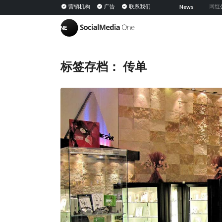
共享媒体：定义、意义及在 PESO 模型中的策略
营销机构
广告
联系我们
网红公关：通
News
|
标签存档：
传单