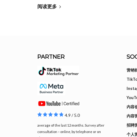
阅读更多
PARTNER
SOC
营销
Tik
Inst
YouT
内容
4.9 / 5.0
内容
招聘
average of the last 12 months. Survey after
consultation – online, by telephone or on
个人