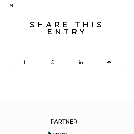
频
SHARE THIS
ENTRY
PARTNER