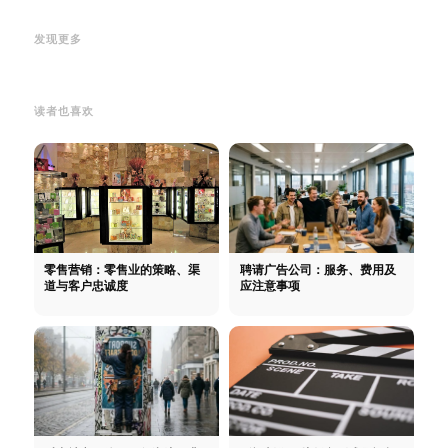
You
将文件列表导入Excel
将文件列表
体
Ph
屏蔽--不再看到人和资料
屏蔽--不
导入Excel + Word - 导出文件
You
发现更多
再看到人和资料
名。如何做到这一点
体
读者也喜欢
零售营销：零售业的策略、渠
聘请广告公司：服务、费用及
道与客户忠诚度
应注意事项