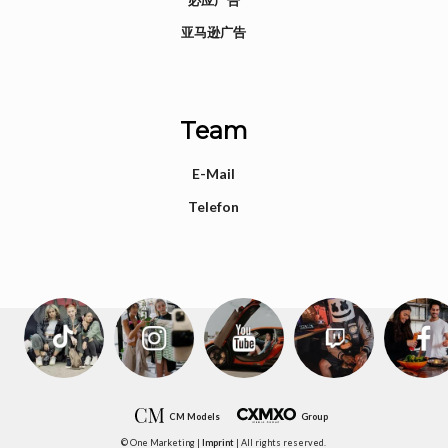
必应广告
亚马逊广告
Team
E-Mail
Telefon
CM Models
Group
© One Marketing |
Imprint
| All rights reserved.