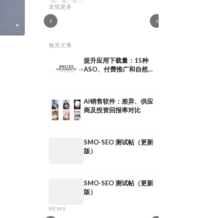
互动
制定社交媒体策略：产
发现更多
营销中的实时评论：实时社区互动
案例研究
‹
›
相关文章
提升应用下载量：15种
ASO、付费推广和自然流
量策略
AI销售软件：差异、供应
商及投资回报率对比
SMO-SEO 测试帖（更新
版）
SMO-SEO 测试帖（更新
网红公关：通过
版）
共享媒体：定义、意义及在
作获得媒体曝光
共享媒体：定义、意义及在 PESO 模型中
网红公关：通过与意见
NEWS
的策略
曝光