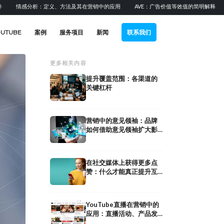
感分析：定义、方法及其在营销中的应用
AVE：广告价值等效值的简明解释
提升B
OUTUBE
案例
服务项目
新闻
联系我们
更多相关内容
提升覆盖范围：各渠道的
关键杠杆
营销中的意见领袖：品牌
如何借助意见领袖扩大影
响力
在社交媒体上获得更多点
赞：什么才能真正提升互
动率
YouTube直播在营销中的
制定社交媒体策
应用：直播活动、产品发
营销中的实时评论：实时社区
与ABC分析案例
布与社区建设