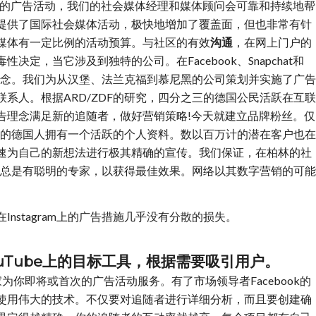
际的广告活动，我们的社会媒体经理和媒体顾问会可靠和持续地帮
提供了国际社会媒体活动，极快地增加了覆盖面，但也非常有针
媒体有一定比例的活动预算。与社区的有效
沟通
，在网上门户的
定，当它涉及到独特的公司。在Facebook、Snapchat和
系的概念。我们为从汉堡、法兰克福到慕尼黑的公司策划并实施了广告
系人。根据ARD/ZDF的研究，四分之三的德国公民活跃在互联
告理念满足新的追随者，做好营销策略!今天就建立品牌粉丝。仅
分之一的德国人拥有一个活跃的个人资料。数以百万计的潜在客户也在
速为自己的新想法进行极其精确的宣传。我们保证，在柏林的社
团队中总是有聪明的专家，以获得最佳效果。网络以其数字营销的可能
nstagram上的广告措施几乎没有分散的损失。
m和YouTube上的目标工具，根据需要吸引用户。
媒体专家为你即将或首次的广告活动服务。有了市场领导者Facebook的
自由使用伟大的技术。不仅要对追随者进行详细分析，而且要创建确