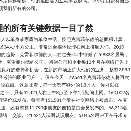
界定得越精确，你的追随者的互动率就越高。每个项目都有自己
顾我们所有的公司。
理的所有关键数据一目了然
144人以单身或家庭为单位生活。按照克雷菲尔德的总面积计算，
34人/平方公里。非常适合媒体经理在网上接触人们。2010
期的趋势，克雷菲尔德的人口在过去5年中缩减了-9,932名居民，
计，克雷菲尔德的公司、初创公司和企业每12个月在网络广告上
良好的选择和机会，在新的市场上扩大他们的业务。整整2,883
考验的职业门户上。仅在今天，29,561名克雷菲尔德人将再次
点阶段在线。这意味着，每一天都有额外的1.8万人，你可以在
下，只有32,421人在上午8点至下午1点期间上网。160,002名
评价或发布。每天有151,581个赞在社交网络上被点击。在克
送。还有整整11,790张朋友的自拍是由会员发布的。56,213名
络上交谈。 21,621人试图认识朋友。5,045名用户正在寻求专