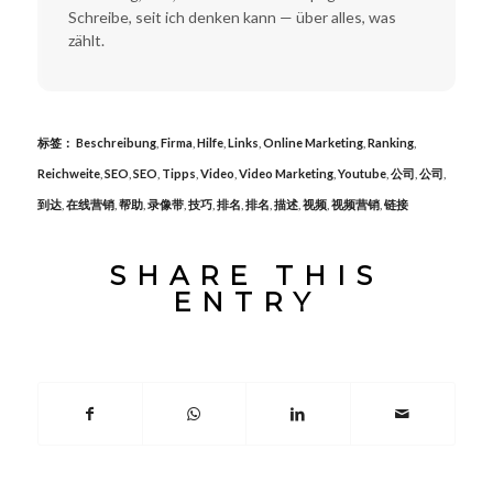
Schreibe, seit ich denken kann — über alles, was
zählt.
标签：
Beschreibung
,
Firma
,
Hilfe
,
Links
,
Online Marketing
,
Ranking
,
Reichweite
,
SEO
,
SEO
,
Tipps
,
Video
,
Video Marketing
,
Youtube
,
公司
,
公司
,
到达
,
在线营销
,
帮助
,
录像带
,
技巧
,
排名
,
排名
,
描述
,
视频
,
视频营销
,
链接
SHARE THIS
ENTRY