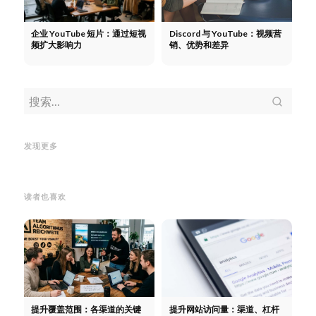
企业 YouTube 短片：通过短视
Discord 与 YouTube：视频营
频扩大影响力
销、优势和差异
You
亚马逊音乐纪录片。现在在
口缩略
YouTube
YouTube 营销策略：
线！！！。多渠道营销
亚马逊音
容
Yo
YouTube 频道、搜索引擎优化、
乐纪录片。现在在线！！！。多
窗口缩
发现更多
广告和点击价格
渠道营销
内容
读者也喜欢
提升覆盖范围：各渠道的关键
提升网站访问量：渠道、杠杆