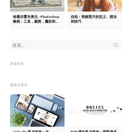
哈塞尔霍夫美元 - Photoshop
自拍：美丽照片的定义、想法
教程：工具，裁剪，魔杖和面
和技巧
罩
格式化HTML表格。框架的模
屏幕截图。用Windows和F键进
板，无框架的栏目
格式化HTML
行屏幕截图
屏幕截图。用
表格。框架的模板，无框架的栏
屏蔽-
发现更多
Windows和F键进行屏幕截图
目
再看
读者也喜欢
LinkedIn 客户开发：在
B2B 潜在客户开发：获取更多