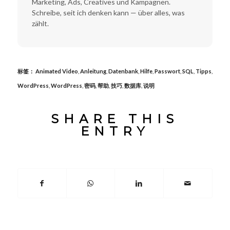
Marketing, Ads, Creatives und Kampagnen.
Schreibe, seit ich denken kann — über alles, was
zählt.
标签：
Animated Video
,
Anleitung
,
Datenbank
,
Hilfe
,
Passwort
,
SQL
,
Tipps
,
WordPress
,
WordPress
,
密码
,
帮助
,
技巧
,
数据库
,
说明
SHARE THIS
ENTRY