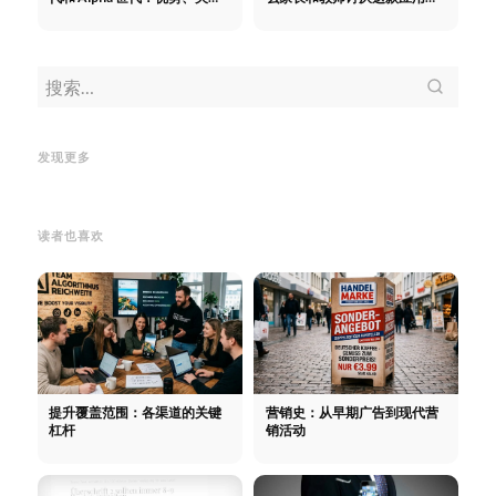
数字和参与
序 - TikTok 战略
TikTok
TikTok 广告说明：如何
投放
投放 TikTok 广告：可能
TikT
发现更多
注册、程序、提示
性、成本、代理
销、
读者也喜欢
提升覆盖范围：各渠道的关键
营销史：从早期广告到现代营
杠杆
销活动