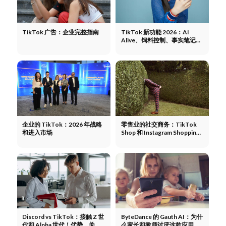
TikTok 广告：企业完整指南
TikTok 新功能 2026：AI
Alive、饲料控制、事实笔记、
TikTok 商店和音乐选项卡
企业的 TikTok：2026 年战略
零售业的社交商务：TikTok
和进入市场
Shop 和 Instagram Shopping
2026
Discord vs TikTok：接触 Z 世
ByteDance 的 Gauth AI：为什
代和 Alpha 世代！优势、关键
么家长和教师讨厌这款应用程