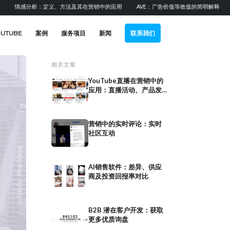
感分析：定义、方法及其在营销中的应用
AVE：广告价值等效值的简明解释
提升B
OUTUBE
案例
服务项目
新闻
联系我们
相关文章
YouTube直播在营销中的
应用：直播活动、产品发
布与社区建设
营销中的实时评论：实时
社区互动
AI销售软件：差异、供应
商及投资回报率对比
作为服务提供商
B2B 潜在客户开发：获取
提升应用下载量：15种ASO、
户：渠道、常见
更多优质询盘
付费推广和自然流量策略
南