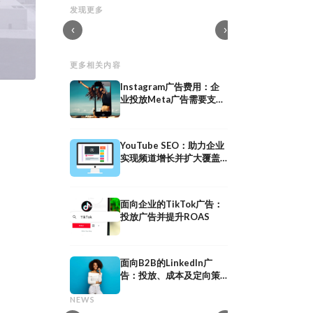
提升应用下载量：15种ASO、付费推广和
作为服务提供商如何赢
发现更多
自然流量策略
见错误及分步指南
‹
›
更多相关内容
Instagram广告费用：企
业投放Meta广告需要支付
多少费用
YouTube SEO：助力企业
实现频道增长并扩大覆盖
范围
面向企业的TikTok广告：
投放广告并提升ROAS
面向B2B的LinkedIn广
网红公关：通过
告：投放、成本及定向策
共享媒体：定义、意义及在
作获得媒体曝光
略
共享媒体：定义、意义及在 PESO 模型中
网红公关：通过与意见
NEWS
的策略
曝光