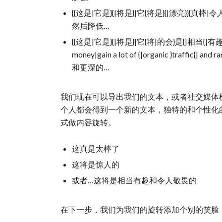
{{这是|它是}{|将是}|它{将是}{|漂亮}}{真棒|
然后降低…
{{这是|它是}{|将是}|它{将|的会}是{|相当{|有趣},|和}}。}
money|gain a lot of {|organic }traffic{| a
和更深的…
我们现在可以导出我们的文本，或者社交媒体
个人都会得到一个新的文本，独特的和个性化
式做内容旋转。
这真是太棒了
这将是惊人的
或者…这将是相当有趣和令人敬畏的
在下一步，我们为我们的旋转添加个别的笑脸