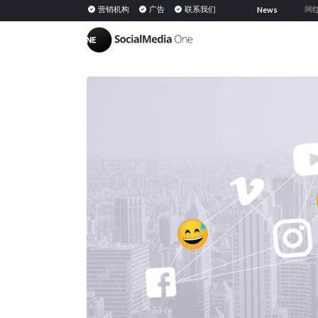
共享媒体：定义、意义及在 PESO 模型中的策略
营销机构
广告
联系我们
网红公关：通
News
|