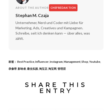
ABOUT THE AUTHOR
CHEFREDAKTION
Stephan M. Czaja
Unternehmer, Nerd und Coder mit Liebe für
Marketing, Ads, Creatives und Kampagnen.
Schreibe, seit ich denken kann — über alles, was
zählt.
标签：
Best Practice
,
Influencer
,
Instagram
,
Management
,
Shop
,
Youtube
,
录像带
,
影响者
,
最佳实践
,
淘宝店
,
淘宝网
,
管理层
SHARE THIS
ENTRY