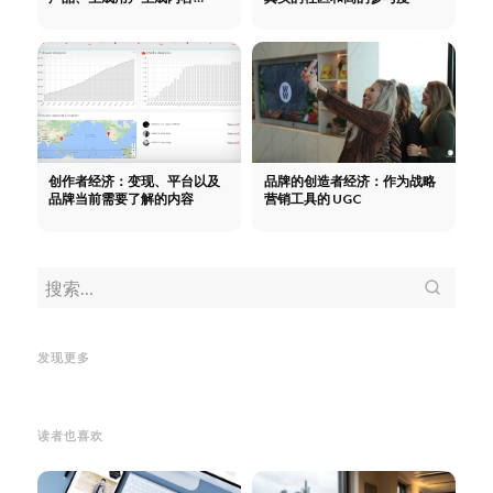
（UGC）并扩大影响力——无
需预算
创作者经济：变现、平台以及
品牌的创造者经济：作为战略
品牌当前需要了解的内容
营销工具的 UGC
影响者营销任务：作为代理商，
我们为您的品牌做些什么？
影响
如何
者营销任务：作为代理商，我们
谁在
谁在 OnlyFans 上赚得最
Tik
发现更多
为您的品牌做些什么？
多？十大德国 OnlyFans 创作者
个技
读者也喜欢