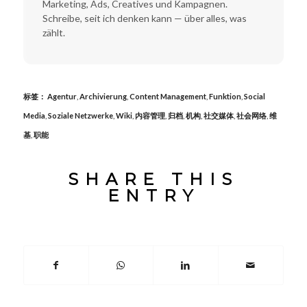
Marketing, Ads, Creatives und Kampagnen.
Schreibe, seit ich denken kann — über alles, was
zählt.
标签：
Agentur
,
Archivierung
,
Content Management
,
Funktion
,
Social
Media
,
Soziale Netzwerke
,
Wiki
,
内容管理
,
归档
,
机构
,
社交媒体
,
社会网络
,
维
基
,
职能
SHARE THIS
ENTRY