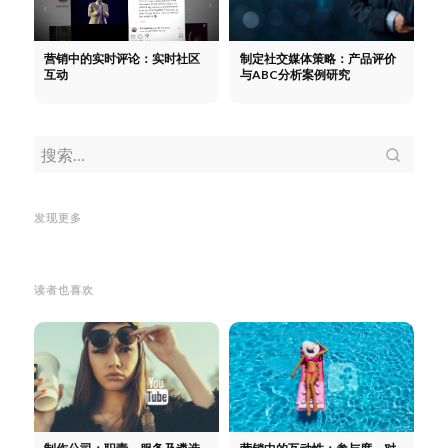
营销中的实时评论：实时社区
制定社交媒体策略：产品评价
互动
与ABC分析案例研究
作为服务提供商如何赢得客户：
渠道、常见错误及分步指南
作为
B2B
B2B 潜在客户开发：获取更
服务提供商如何赢得客户：渠
免费
发现更多
多优质询盘
道、常见错误及分步指南
免费
读者也喜欢