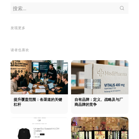
电子邮件细分：精准触达目标群
体，提高打开率并运用自动化
电
Adroll
Adroll 广告：谷歌展示广
网上
子邮件细分：精准触达目标群
告的替代品？广告、代理、更多
了
网
发现更多
体，提高打开率并运用自动化
覆盖范围
毁了 
读者也喜欢
提升覆盖范围：各渠道的关键
自有品牌：定义、战略及与厂
杠杆
商品牌的竞争