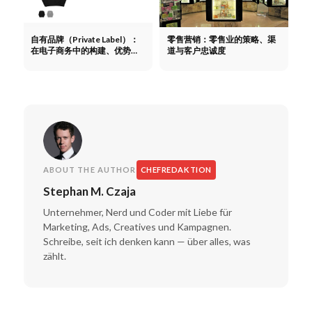
自有品牌（Private Label）：
零售营销：零售业的策略、渠
在电子商务中的构建、优势与
道与客户忠诚度
策略
ABOUT THE AUTHOR
CHEFREDAKTION
Stephan M. Czaja
Unternehmer, Nerd und Coder mit Liebe für
Marketing, Ads, Creatives und Kampagnen.
Schreibe, seit ich denken kann — über alles, was
zählt.