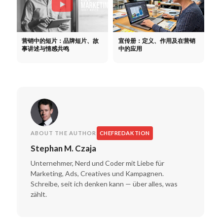
营销中的短片：品牌短片、故
宣传册：定义、作用及在营销
事讲述与情感共鸣
中的应用
ABOUT THE AUTHOR
CHEFREDAKTION
Stephan M. Czaja
Unternehmer, Nerd und Coder mit Liebe für
Marketing, Ads, Creatives und Kampagnen.
Schreibe, seit ich denken kann — über alles, was
zählt.