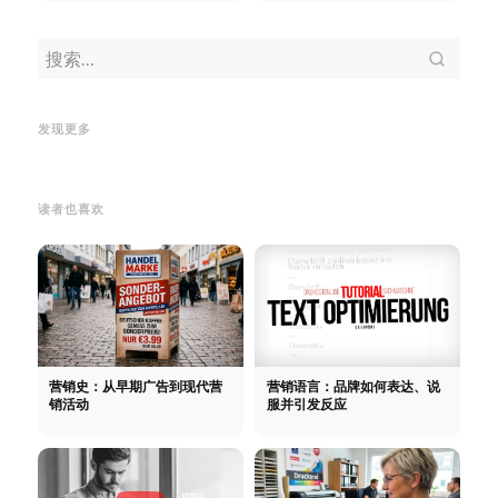
社交销售：通过社交媒体赢得客
免费获客：10种真正有效的方法
户
社交销售：通过社交媒体赢得
Linke
发现更多
免费获客：10种真正有效的方法
客户
Link
读者也喜欢
营销史：从早期广告到现代营
营销语言：品牌如何表达、说
销活动
服并引发反应