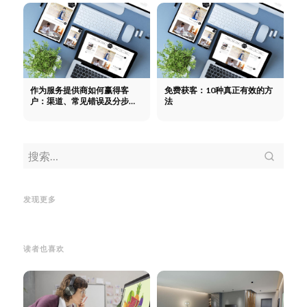
作为服务提供商如何赢得客
免费获客：10种真正有效的方
户：渠道、常见错误及分步指
法
南
宣传册：定义、作用及在营销中
CRM：客户关系管理究竟能带来
购买
的应用
宣传册：定义、作用及在
什么
CRM：客户关系管理究竟能
销杠
发现更多
营销中的应用
带来什么
素及
读者也喜欢