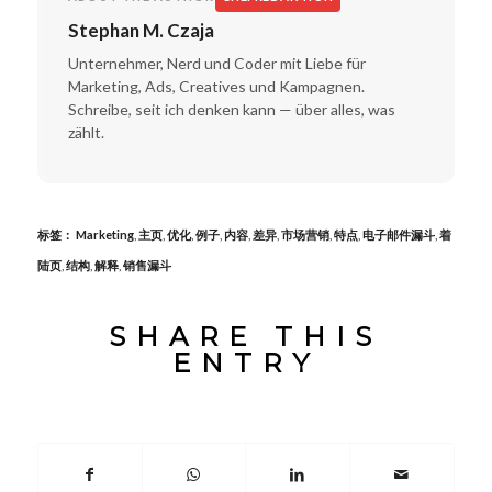
Stephan M. Czaja
Unternehmer, Nerd und Coder mit Liebe für
Marketing, Ads, Creatives und Kampagnen.
Schreibe, seit ich denken kann — über alles, was
zählt.
标签：
Marketing
,
主页
,
优化
,
例子
,
内容
,
差异
,
市场营销
,
特点
,
电子邮件漏斗
,
着
陆页
,
结构
,
解释
,
销售漏斗
SHARE THIS
ENTRY