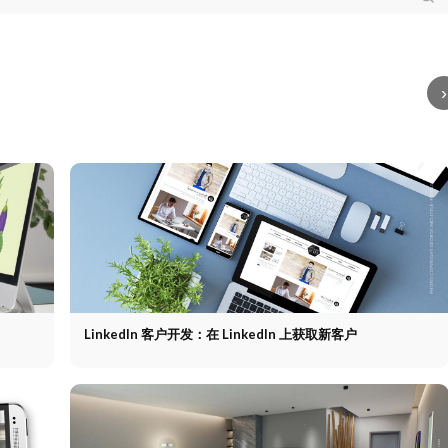
买决策：阶段、影响
销售与市场营销：在销
用户画像：营销中的定
营销
素及营销杠杆
购买决
售漏斗中的协同作用
销
义、特征与发展
用户画
如何
：阶段、影响因素及
售与市场营销：在销售
像：营销中的定义、特
销中
销杠杆
漏斗中的协同作用
征与发展
何始
›
LinkedIn 客户开发：在 LinkedIn 上获取新客户