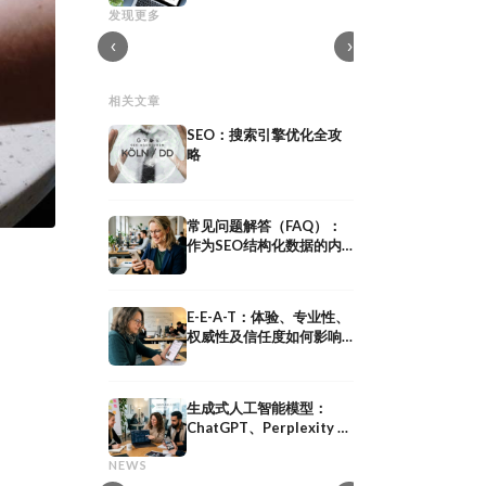
B2B
提升应用下载量：15种ASO、付费推广和
发现更多
自然流量策略
B2B 潜在客户开发：
‹
›
相关文章
SEO：搜索引擎优化全攻
略
常见问题解答（FAQ）：
作为SEO结构化数据的内
容格式和FAQ架构
E-E-A-T：体验、专业性、
权威性及信任度如何影响
排名
生成式人工智能模型：
网红公关：通过
ChatGPT、Perplexity 和
共享媒体：定义、意义及在
作获得媒体曝光
Google AI Overviews 如
共享媒体：定义、意义及在 PESO 模型中
网红公关：通过与意见
NEWS
何改变可见性
的策略
曝光