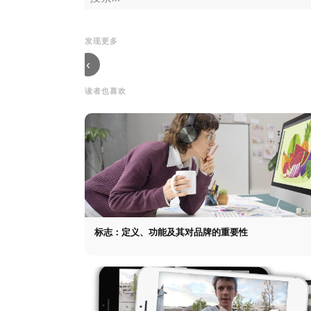
宣传册：定义、作用及
CRM：客户关系管理
购
在营销中的应用
宣传
究竟能带来什么
因
册：定义、作用及在营
CRM：客户关系管理
策
发现更多
销中的应用
究竟能带来什么
营
‹
读者也喜欢
标志：定义、功能及其对品牌的重要性