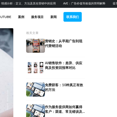
析：定义、方法及其在营销中的应用
AVE：广告价值等效值的简明解释
提升B2B销
OUTUBE
案例
服务项目
新闻
联系我们
相关文章
营销史：从早期广告到现
代营销活动
AI销售软件：差异、供应
商及投资回报率对比
免费获客：10种真正有效
的方法
作为服务提供商如何赢得
提升应用下载量：15种ASO、
客户：渠道、常见错误及
付费推广和自然流量策略
分步指南