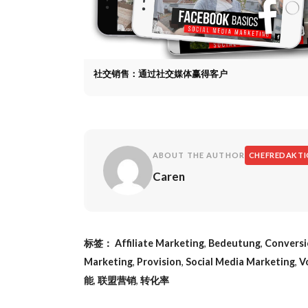
社交销售：通过社交媒体赢得客户
ABOUT THE AUTHOR
CHEFREDAKT
Caren
标签：
Affiliate Marketing
,
Bedeutung
,
Conversi
Marketing
,
Provision
,
Social Media Marketing
,
V
能
,
联盟营销
,
转化率