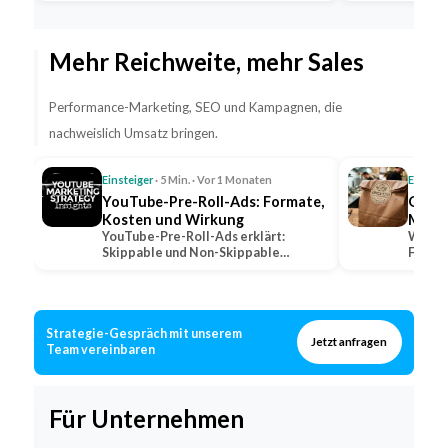
Fahrpersonal…
Mehr Reichweite, mehr Sales
Performance-Marketing, SEO und Kampagnen, die
nachweislich Umsatz bringen.
Einsteiger
· 5 Min. · Vor 1 Monaten
Einstei
YouTube-Pre-Roll-Ads: Formate,
QSR: 
Kosten und Wirkung
Marke
YouTube-Pre-Roll-Ads erklärt:
Was QS
Skippable und Non-Skippable
Fast-F
Formate, Abrechnungsmodelle und…
wie lo
Strategie-Gespräch mit unserem
Jetzt anfragen
Team vereinbaren
Für Unternehmen