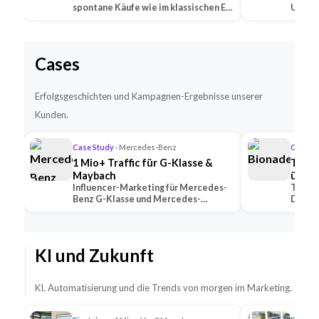
spontane Käufe wie im klassischen E-
Untern
Commerce —…
Social
Cases
Erfolgsgeschichten und Kampagnen-Ergebnisse unserer
Kunden.
Case Study
· Mercedes-Benz
Case S
1 Mio+ Traffic für G-Klasse &
TikTo
Maybach
übert
Influencer-Marketing für Mercedes-
TikTok
Benz G-Klasse und Mercedes-
Deutsc
Maybach — 2 Premium-Creator
alle K
generierten 1 Mio+ …
mit U
KI und Zukunft
KI, Automatisierung und die Trends von morgen im Marketing.