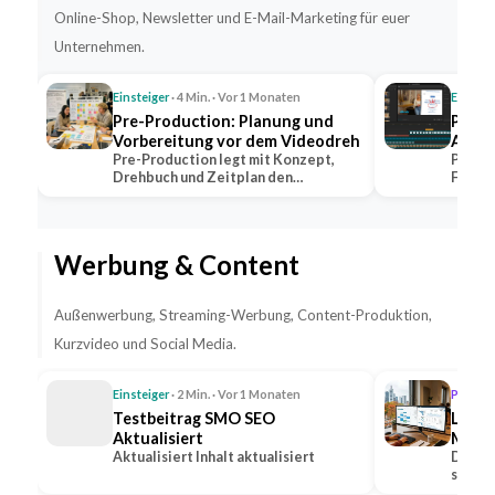
Online-Shop, Newsletter und E-Mail-Marketing für euer
Unternehmen.
Einsteiger
· 4 Min. · Vor 1 Monaten
Einstei
Pre-Production: Planung und
Post-
Vorbereitung vor dem Videodreh
Aufga
Pre-Production legt mit Konzept,
Post-P
Drehbuch und Zeitplan den
Farbko
Grundstein jeder…
dem V
Werbung & Content
Außenwerbung, Streaming-Werbung, Content-Produktion,
Kurzvideo und Social Media.
Einsteiger
· 2 Min. · Vor 1 Monaten
Profi
· 1
Testbeitrag SMO SEO
Lead-
Aktualisiert
Medie
Aktualisiert Inhalt aktualisiert
Steig
Die Ge
sozial
Anfr
Option