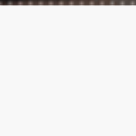
Performance
Marketing
meets
Creatives!
Wir sind eine der führenden digitalen
Marketingagenturen, mit vielen
Cases
,
die zeigen, messbarer Erfolg ist
möglich.
Marketing ⚡ Agentur