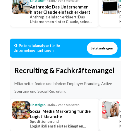
Einsteiger
· 4 Min. · Vor 3 Monaten
Einstei
Anthropic: Das Unternehmen
Perpl
hinter Claude einfach erklaert
mit Q
Anthropic einfach erklaert: Das
erkla
Perple
Unternehmen hinter Claude, seine
KI-Suc
Positionierung im…
warum 
KI-Potenzialanalyse für Ihr
Jetzt anfragen
Unternehmen anfragen
Recruiting & Fachkräftemangel
Mitarbeiter finden und binden: Employer Branding, Active
Sourcing und Social Recruiting.
Einsteiger
· 3 Min. · Vor 5 Monaten
Einstei
Social Media Marketing für die
Hidde
Logistikbranche
für s
Speditionen und
Hidden
Logistikdienstleister kämpfen
Markt,
gleichzeitig um Kunden und um
bekann