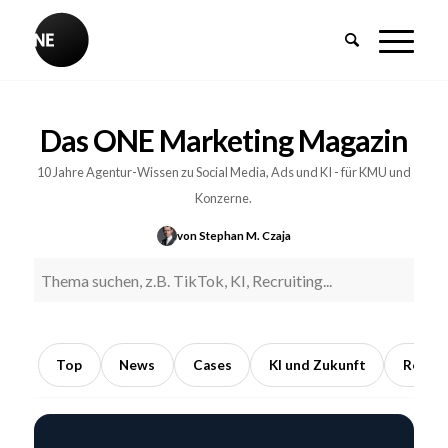
BREAKING
Influencer-
Das ONE Marketing Magazin
PR:
Earned
10 Jahre Agentur-Wissen zu Social Media, Ads und KI - für KMU und
Media
Konzerne.
durch
von Stephan M. Czaja
Kooperationen
mit
Meinungsführern
5
Min.
Top
News
Cases
KI und Zukunft
Recrui
Lesezeit