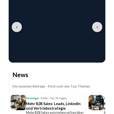
‹
›
News
Die neuesten Beiträge - frisch nach den Top-Themen.
Einsteiger
· 4 Min. · Vor 29 Tagen
Einstei
Mehr B2B Sales: Leads, LinkedIn
Mehr 
und Vertriebsstrategie
wicht
Mehr B2B Sales entstehen selten über
Mehr R