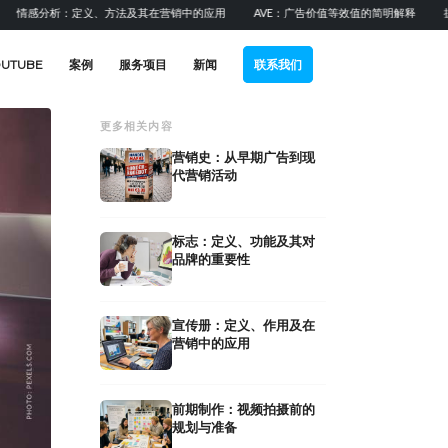
分析：定义、方法及其在营销中的应用
AVE：广告价值等效值的简明解释
提升B2
OUTUBE
案例
服务项目
新闻
联系我们
更多相关内容
营销史：从早期广告到现
代营销活动
标志：定义、功能及其对
品牌的重要性
宣传册：定义、作用及在
营销中的应用
前期制作：视频拍摄前的
艺术总监：在广
规划与准备
后期制作：视频拍摄后的流程
中的职责与角色