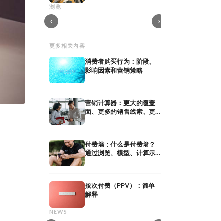
与任务
艺术总监：在广告公司
浏览
后期制作：视频拍摄后的流程与任务
角色
‹
›
更多相关内容
消费者购买行为：阶段、
影响因素和营销策略
营销计算器：更大的覆盖
面、更多的销售线索、更
高的销售额 - 在线计算
付费墙：什么是付费墙？
通过浏览、模型、计算示
例赚钱
按次付费（PPV）：简单
网红公关：通过
解释
共享媒体：定义、意义及在
作获得媒体曝光
共享媒体：定义、意义及在 PESO 模型中
网红公关：通过与意见
NEWS
的策略
曝光