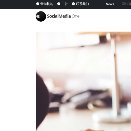
共享媒体：定义、意义及在 PESO 模型中的策略
营销机构
广告
联系我们
网红公关：通
News
|