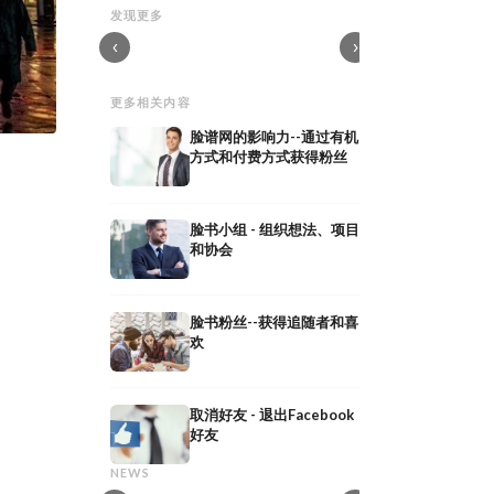
脸书广告2.0：联盟和辅导广告
现金流广告2.0：Faceb
发现更多
脸书广告2.0：联盟和辅导广告 - 在线课程
课程
‹
›
更多相关内容
脸谱网的影响力--通过有机
方式和付费方式获得粉丝
脸书小组 - 组织想法、项目
和协会
脸书粉丝--获得追随者和喜
欢
取消好友 - 退出Facebook
网红公关：通过
好友
共享媒体：定义、意义及在
作获得媒体曝光
共享媒体：定义、意义及在 PESO 模型中
网红公关：通过与意见
NEWS
的策略
曝光