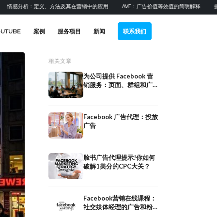
析：定义、方法及其在营销中的应用
AVE：广告价值等效值的简明解释
提升B2B
OUTUBE
案例
服务项目
新闻
联系我们
相关文章
为公司提供 Facebook 营
销服务：页面、群组和广
告
Facebook 广告代理：投放
广告
脸书广告代理提示!你如何
破解1美分的CPC大关？
Facebook营销在线课程：
现金流广告2.0：F
社交媒体经理的广告和粉
告步骤
丝速成班